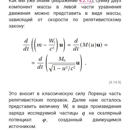
Как мы уже знаем (выражение
4.2.12
), сумму двух
компонент массы в левой части уравнения
движения можно представить в виде массы,
зависящей от скорости по релятивистскому
закону:
(4.14.9)
Это вносит в классическую силу Лоренца часть
релятивистских поправок. Далее нам осталось
представить величину
в виде произведения
W
l
заряда исследуемой частицы
на скалярный
q
потенциал
, созданный движущимся
φ
источником: