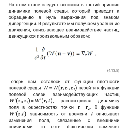
На этом этапе следует вспомнить третий принцип
динамики полевой среды, который приводит к
обращению в нуль выражения под знаком
дивергенции. В результате мы получаем уравнение
движения, описывающее взаимодействие частиц,
движущихся произвольным образом:
(4.13.5)
Теперь нам осталось от функции плотности
полевой среды
перейти к функции
W
=
W
(
r
,
r
,
r
)
1
2
полевой связи взаимодействующих частиц
, рассматривая динамику
W
'(
r
,
r
) =
W
'(
r
,
t
)
1
2
поля в окрестностях точки
. В функции
r
=
r
2
зависимость от времени
описывает
W
'(
r
,
t
)
t
изменения поля, связанные с внешними
причинами, то есть фактически заменяет