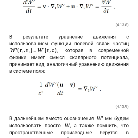
(4.13.8)
В результате уравнение движения с
использованием функции полевой связи частиц
, которая в современной
W
'(
r
,
r
) =
W
'(
r
,
t
)
1
2
физике имеет смысл скалярного потенциала,
принимает вид, аналогичный уравнению движения
в системе поля:
(4.13.9)
В дальнейшем вместо обозначения
мы будем
W'
использовать просто
, а также помнить, что
W
пространственные производные берутся в