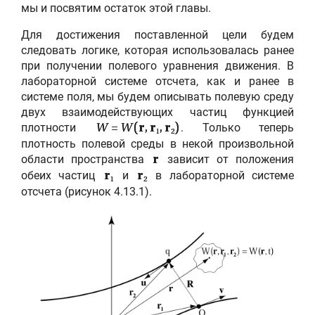
мы и посвятим остаток этой главы.
Для достижения поставленной цели будем
следовать логике, которая использовалась ранее
при получении полевого уравнения движения. В
лабораторной системе отсчета, как и ранее в
системе поля, мы будем описывать полевую среду
двух взаимодействующих частиц функцией
плотности
. Только теперь
W
=
W
(
r
,
r
,
r
)
1
2
плотность полевой среды в некой произвольной
области пространства
зависит от положения
r
обеих частиц
и
в лабораторной системе
r
r
1
2
отсчета (рисунок 4.13.1).