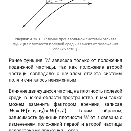
Рисунок 4.13.1.
В случае произвольной системы отсчета
функция плотности полевой среды зависит от положения
обоих частиц.
Ранее функция
зависела только от положения
W
подвижной частицы, так как положение второй
частицы совпадало с началом отсчета системы
поля и считалось неизменным.
Влияние движущихся частиц на плотность полевой
среды в некой области пространства
мы также
r
можем заменить фактором времени, записав
. Таким образом,
W
=
W
(
r
,
r
,
r
) =
W
(
r
,
t
)
1
2
зависимость функции плотности
от
связана с
W
t
изменением положений первой и второй частицы
вследствие их движения. Тогда