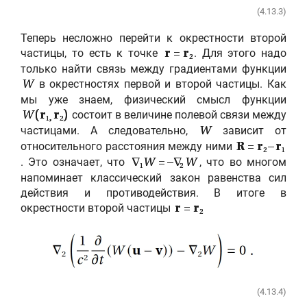
(4.13.3)
Теперь несложно перейти к окрестности второй
частицы, то есть к точке
. Для этого надо
r
=
r
2
только найти связь между градиентами функции
в окрестностях первой и второй частицы. Как
W
мы уже знаем, физический смысл функции
состоит в величине полевой связи между
W
(
r
r
)
1
,
2
частицами. А следовательно,
зависит от
W
относительного расстояния между ними
R
=
r
–
r
2
1
. Это означает, что
, что во многом
∇
W
= –∇
W
1
2
напоминает классический закон равенства сил
действия и противодействия. В итоге в
окрестности второй частицы
r
=
r
2
(4.13.4)