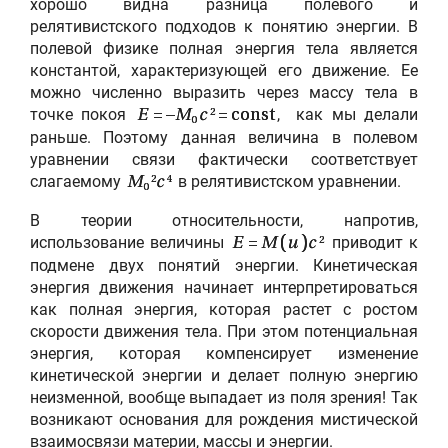
хорошо видна разница полевого и
релятивистского подходов к понятию энергии. В
полевой физике полная энергия тела является
константой, характеризующей его движение. Ее
можно численно выразить через массу тела в
точке покоя
, как мы делали
E
= –
M
c
= const
2
0
раньше. Поэтому данная величина в полевом
уравнении связи фактически соответствует
слагаемому
в релятивистском уравнении.
M
c
2
4
0
В теории относительности, напротив,
использование величины
приводит к
E
=
M
(
u
)
c
2
подмене двух понятий энергии. Кинетическая
энергия движения начинает интерпретироваться
как полная энергия, которая растет с ростом
скорости движения тела. При этом потенциальная
энергия, которая компенсирует изменение
кинетической энергии и делает полную энергию
неизменной, вообще выпадает из поля зрения! Так
возникают основания для рождения мистической
взаимосвязи материи, массы и энергии.