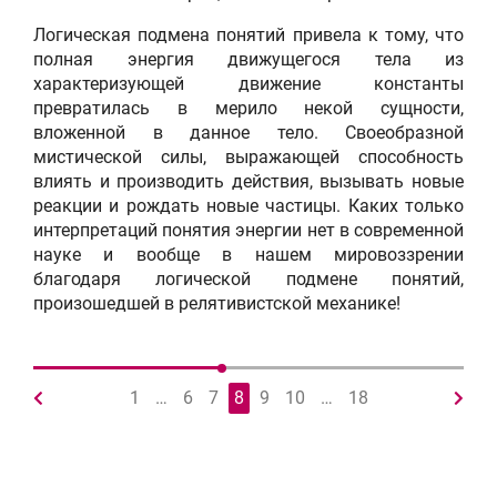
Логическая подмена понятий привела к тому, что
полная энергия движущегося тела из
характеризующей движение константы
превратилась в мерило некой сущности,
вложенной в данное тело. Своеобразной
мистической силы, выражающей способность
влиять и производить действия, вызывать новые
реакции и рождать новые частицы. Каких только
интерпретаций понятия энергии нет в современной
науке и вообще в нашем мировоззрении
благодаря логической подмене понятий,
произошедшей в релятивистской механике!
4.9. Что такое масса покоя или
1
…
6
7
8
9
10
…
18
как возникают «тяжелые»
частицы?