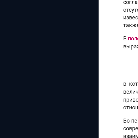
согл
отсу
извес
также
В
пол
выра
в ко
вели
приво
отнош
Во-п
совр
взаи