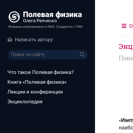
О
Написать автору
Энц
Поня
Что такое Полевая физика?
Книга «Полевая физика»
Лекции и конференции
Энциклопедия
«
Имп
наиб