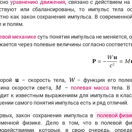
асно
уравнению движения
, связано с действием на
тствуют или сбалансированы, то импульс тела о
тно как закон сохранения импульса. В современно
 и полям.
евой механике
суть понятия импульса не меняется, 
жается через полевые величины согласно соответс
торой
– скорость тела,
– функция его полев
u
W
чина скорости света,
–
полевая масса
тела. В
M
дит к известным выражениям для импульса в клас
ении самого понятия импульса есть и ряд отличий.
ервых, закон сохранения импульса в
полевой физи
еменной физике. Дело в том, что в полевой ф
модействиями, которые, в свою очередь, опре