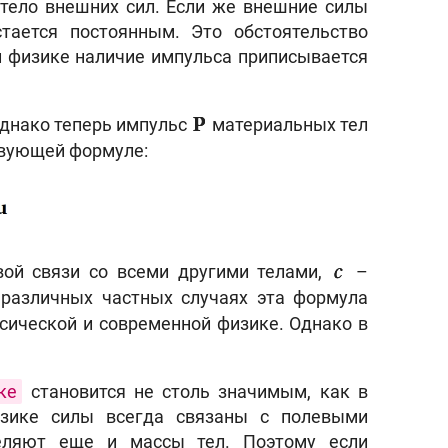
 тело внешних сил. Если же внешние силы
стается постоянным. Это обстоятельство
й физике наличие импульса приписывается
однако теперь импульс
материальных тел
P
твующей формуле:
ой связи со всеми другими телами,
–
c
 различных частных случаях эта формула
сической и современной физике. Однако в
ке
становится не столь значимым, как в
изике силы всегда связаны с полевыми
деляют еще и массы тел. Поэтому если