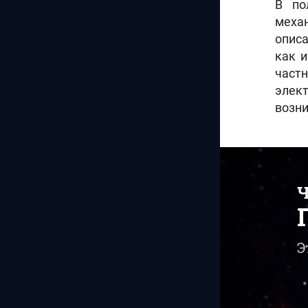
В по
меха
описа
как и
част
элек
возни
Ч
Э