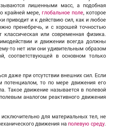
казываются лишенными масс, а подобная
по крайней мере,
глобальное поле
, которое
ки приводит и к действию сил, как и любое
ожно пренебречь, и с хорошей точностью
т классическая или современная физика.
аимодействии и движении всегда должны
чему-то нет или они удивительным образом
ой, соответствующей в основном только
ься даже при отсутствии внешних сил. Если
м потенциалом, то по мере движения его
ла. Такое движение называется в полевой
полевым аналогом реактивного движения
а исключительно для материальных тел, не
механического движения на
полевую среду
.