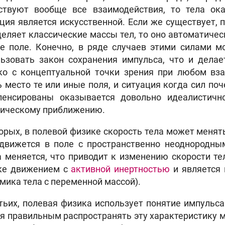
тствуют вообще все взаимодействия, то тела о
ция является искусственной. Если же существует, 
еляет классические массы тел, то оно автоматичес
ое поле. Конечно, в ряде случаев этими силами м
льзовать закон сохранения импульса, что и делае
ко с концептуальной точки зрения при любом вз
 место те или иные поля, и ситуация когда сил по
пенсированы оказывается довольно идеалистичн
сическому приближению.
орых, в полевой физике скорость тела может менят
 движется в поле с пространственно неоднородны
 меняется, что приводит к изменению скорости те
ке движением с
активной инертностью
и является 
мика тела с переменной массой).
тьих, полевая физика использует понятие импульс
я правильным распространять эту характеристику 