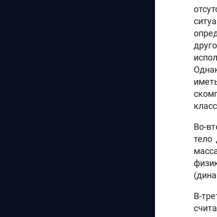
отсу
ситуа
опред
друг
испо
Одна
иметь
ском
клас
Во-вт
тело
масса
физи
(дина
В-тре
счита