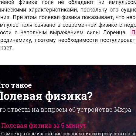
левой физике поля не обладают ни импульсом
ническими характеристиками, поскольку это сущн
ния. При этом полевая физика показывает, что не
мпульс поля связано в современной физике с нед
ности с неполным выражением силы Лоренца.
П
тродинамику, поэтому необходимости постулироват
кает.
то такое
Полевая физика?
то ответы на вопросы об устройстве Мира
Полевая физика за 5 минут
Самое краткое изложение основных идей и результатов п