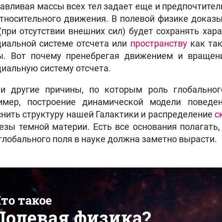
авливая массы всех тел задает еще и предпочтител
тносительного движения. В полевой физике доказы
(при отсутствии внешних сил) будет сохранять ха
циальной системе отсчета или
пространству
как так
ы. Вот почему пренебрегая движением и вращен
иальную систему отсчета.
 и другие причины, по которым роль глобально
имер, построение динамической модели поведен
нить структуру нашей Галактики и распределение
с
езы темной материи. Есть все основания полагать
глобального поля в науке должна заметно вырасти.
то такое
Полевая физика?