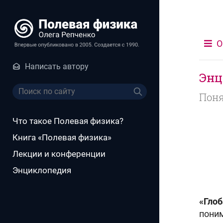
О
Написать автору
Энц
Поня
Что такое Полевая физика?
Книга «Полевая физика»
Лекции и конференции
Энциклопедия
«Глоб
пони