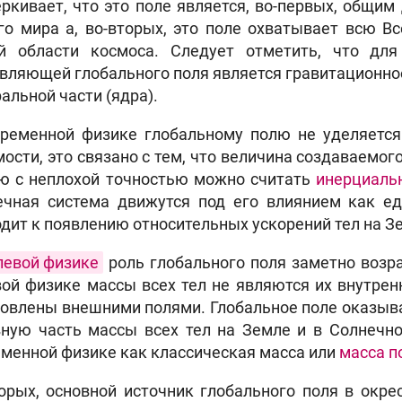
ркивает, что это поле является, во-первых, общим
о мира а, во-вторых, это поле охватывает всю В
й области космоса. Следует отметить, что дл
вляющей глобального поля является гравитационное
альной части (ядра).
временной физике глобальному полю не уделяется
ости, это связано с тем, что величина создаваемог
ю с неплохой точностью можно считать
инерциаль
ечная система движутся под его влиянием как ед
дит к появлению относительных ускорений тел на З
левой физике
роль глобального поля заметно возрас
ой физике массы всех тел не являются их внутре
овлены внешними полями. Глобальное поле оказыва
ную часть массы всех тел на Земле и в Солнечно
менной физике как классическая масса или
масса п
орых, основной источник глобального поля в окре