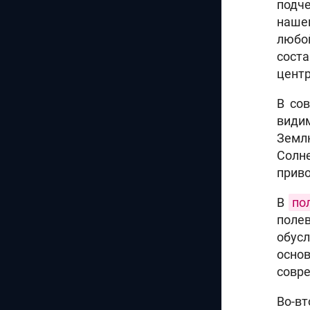
подче
нашег
любо
соста
центр
В со
видим
Земл
Солн
приво
В
по
полев
обусл
основ
совре
Во-вт