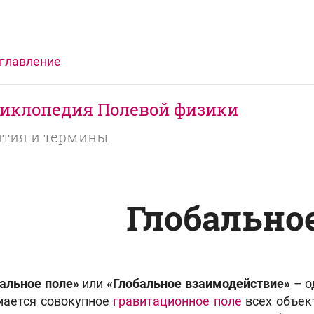
главление
иклопедия Полевой физики
тия и термины
Глобально
альное поле»
или
«Глобальное взаимодействие»
– о
мается совокупное
гравитационное поле
всех объек