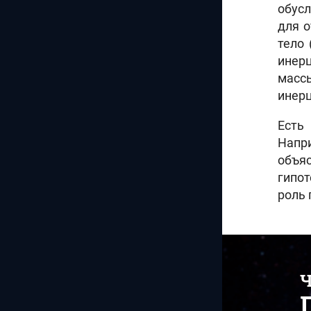
обусл
для о
тело 
инер
масс
инерц
Есть
Напр
объяс
гипот
роль 
Ч