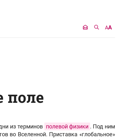
A
A
е поле
дни из терминов
полевой физики
. Под ним
тов во Вселенной. Приставка «глобальное»