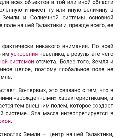
 для всех объектов в той или иной области
селенную и имеет ту или иную величину в
я Земли и Солнечной системы основной
 поле нашей Галактики и, прежде всего, ее
 фактически никакого внимания. По всей
о им
ускорения
невелика, в результате чего
ной системой
отсчета. Более того, Земля и
иное целое, поэтому глобальное поле не
емле.
тает. Во-первых, это связано с тем, что в
нними «врожденными» характеристиками, а
ется тем внешним полем, которое создает
й системе. Эта масса интерпретируется в
окоя
.
стностях Земли – центр нашей Галактики,