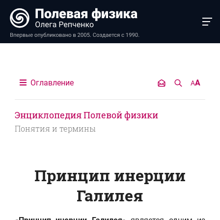
Оглавление
A
A
Энциклопедия Полевой физики
Понятия и термины
Принцип инерции
Галилея