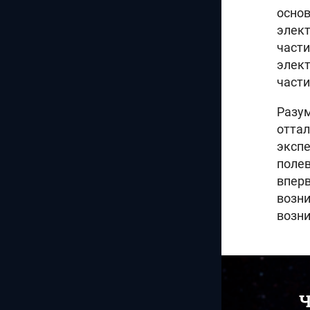
основ
элек
част
элект
части
Разу
оттал
эксп
полев
впер
возн
возни
Ч