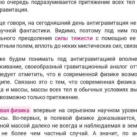
ую очередь подразумевается притяжение всех тел 
равитация.
е говоря, на сегодняшний день антигравитация не
аучной фантастики. Видимо, поэтому под ним 
льного преодоления
силы тяжести
с помощью ее 
тным полем, вплоть до неких мистических сил, свя
е будем понимать под антигравитацией вполне
лкивание, своеобразный гравитационный аналог о
ледует отметить, что в современной физике возмо
ципе. Связано это с тем, что современная физика
а и массы, массы всех тел в обычных условиях в
 возможно только притяжение.
вая физика
впервые на серьезном научном уровн
осы. Во-первых, в полевой физике доказывается
ной массой далеко не всегда и наблюдаемая в зем
 не более чем частный случай. А значит, по а