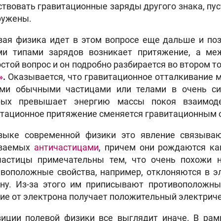
твовать гравитационные заряды другого знака, пус
ружены.
вая физика идет в этом вопросе еще дальше и поз
ми типами зарядов возникает притяжение, а ме
стой вопрос и он подробно разбирается во втором т
»
.
Оказывается, что гравитационное отталкивание м
ми обычными частицами или телами в очень сил
рых превышает энергию массы покоя взаимоде
итационное притяжение сменяется гравитационным 
зыке современной физики это явление связываю
ваемых
античастицами
, причем они рождаются ка
частицы примечательны тем, что очень похожи 
воположные свойства, например, отклоняются в э
ону. Из-за этого им приписывают противоположны
ие от электрона получает положительный электриче
зиции полевой физики все выглядит иначе. В ра