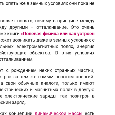
ть опять же в земных условиях они пока не
воляет понять, почему в принципе между
жду другими – отталкивание. Это очень
оме книги
«Полевая физика или как устроен
ожет возникать даже в земных условиях с
ьных электромагнитных полях, энергия
йствующих объектов. В этих условиях
отталкиванием.
т с рождением неких странных частиц,
к раз за тем же самым порогом энергий.
на свои обычные аналоги, только имеют
лектрических и магнитных полях в другую
е электрические заряды, так позитрон в
ский заряд.
мках концепции
динамической массы
есть