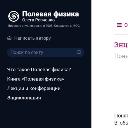
О
Написать автору
Энц
Поня
Что такое Полевая физика?
Книга «Полевая физика»
Лекции и конференции
Энциклопедия
Поня
В об