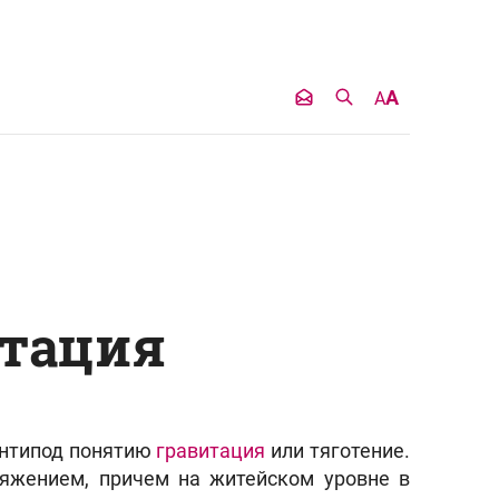
A
A
тация
антипод понятию
гравитация
или тяготение.
тяжением, причем на житейском уровне в