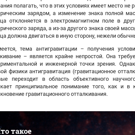
ания полагать, что в этих условиях имеет место н
трическим зарядом, а изменение знака полной мас
ица отклоняется в электромагнитном поле в друг
рического заряда, а из-за другого знака своей масс
ца должна двигаться в иную сторону, нежели обычн
меется, тема антигравитации – получения услов
кивание – является крайне непростой. Она требуе
ериментальной и инженерной точки зрения. Одна
ой физики антигравитация (гравитационное отталк
вые переходит в область объективного научно
икает принципиальное понимание того, как и в
кновение гравитационного отталкивания.
то такое