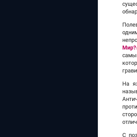
сущес
обна
Поле
одни
непро
Мир?
самы
кото
грав
На я
назы
Анти
проти
стор
отлич
С по