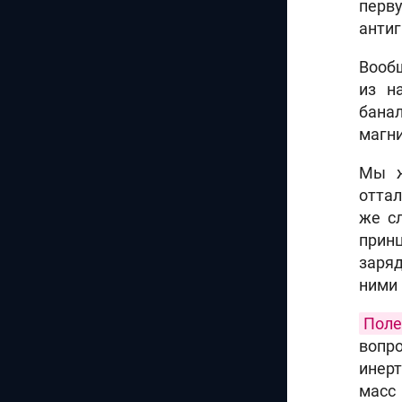
перв
антиг
Вообщ
из н
бана
магни
Мы ж
отта
же с
прин
заряд
ними
Поле
вопр
инерт
масс